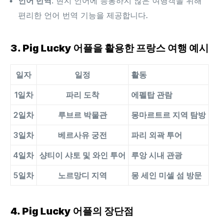
언어 번역
: 현지 언어에 능통하지 않은 여행객을 위해
편리한 언어 번역 기능을 제공합니다.
3. Pig Lucky 어플을 활용한 프랑스 여행 예시
일자
일정
활동
1일차
파리 도착
에펠탑 관람
2일차
루브르 박물관
몽마르트르 지역 탐방
3일차
베르사유 궁전
파리 외곽 투어
4일차
샹티이 샤토 및 와인 투어
루앙 시내 관광
5일차
노르망디 지역
몽 세인 미셀 섬 방문
4. Pig Lucky 어플의 장단점