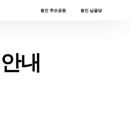
용인 추모공원
용인 납골당
 안내