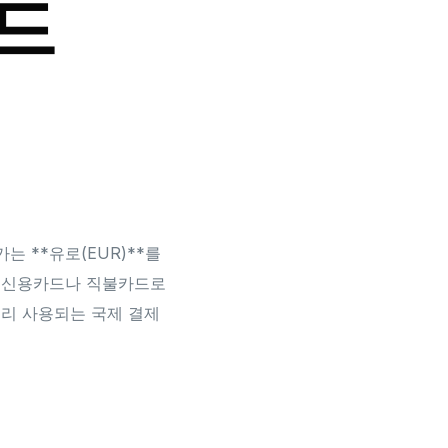
드
는 **유로(EUR)**를
, 신용카드나 직불카드로
 널리 사용되는 국제 결제